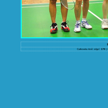
Całkowita ilość zdjęć:
170
| 