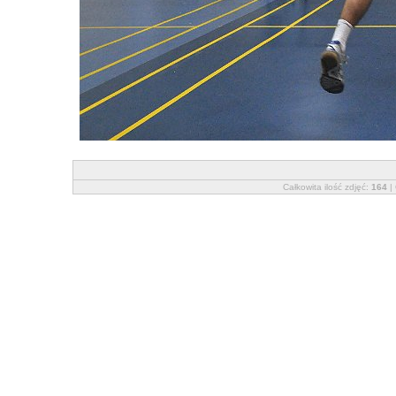
Całkowita ilość zdjęć:
164
| 